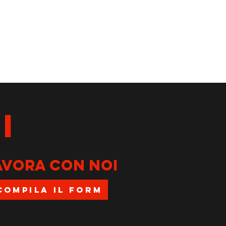
I
avora con noi
COMPILA IL FORM