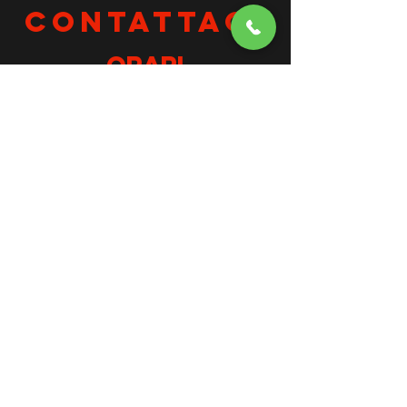
CONTATTACI
orari
​Siamo aperti
dal lunedì al venerdì
dalle ore 7.30 alle 00.00
Sabato e domenica dalle 17.30 a
mezzanotte
CONTATTI
fuoriporta07@gmail.com
lavora con noi
COMPILA IL FORM
+39 0532 685515
seguici sui nostri